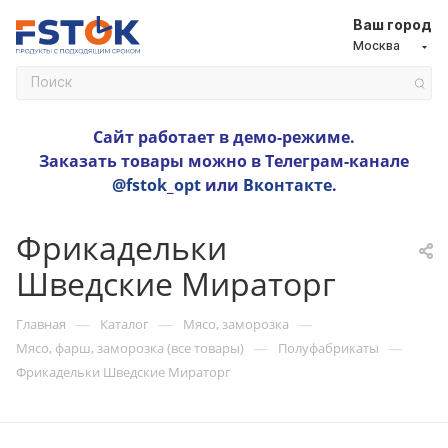
Ваш город
Москва
Сайт работает в демо-режиме.
Заказать товары можно в Телеграм-канале
@fstok_opt
или
Вконтакте
.
Фрикадельки
Шведские Мираторг
—
—
—
Главная
Каталог
Мясо, заморозка
—
—
Мясо, фарш, заморозка (все товары)
Полуфабрикаты
Фрикадельки Шведские Мираторг