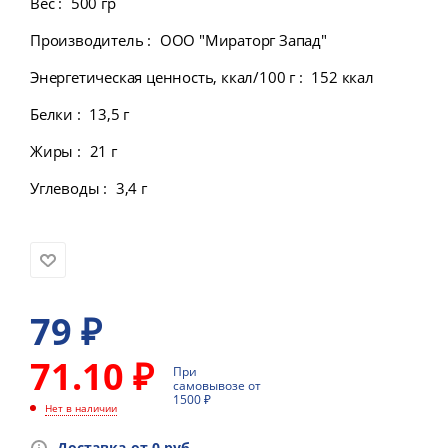
Вес
:
500 гр
Производитель
:
ООО "Мираторг Запад"
Энергетическая ценность, ккал/100 г
:
152 ккал
Белки
:
13,5 г
Жиры
:
21 г
Углеводы
:
3,4 г
79
₽
71.10 ₽
При
самовывозе от
1500 ₽
Нет в наличии
Доставка-от 0 руб.