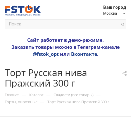
Ваш город
Москва
Сайт работает в демо-режиме.
Заказать товары можно в Телеграм-канале
@fstok_opt
или
Вконтакте
.
Торт Русская нива
Пражский 300 г
—
—
—
Главная
Каталог
Сладости (все товары)
—
Торты, пирожные
Торт Русская нива Пражский 300 г