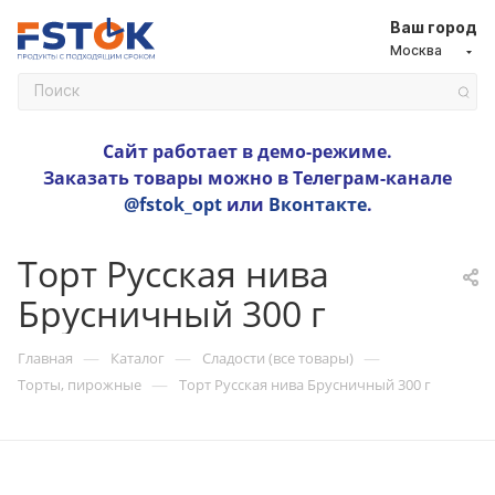
Ваш город
Москва
Сайт работает в демо-режиме.
Заказать товары можно в Телеграм-канале
@fstok_opt
или
Вконтакте
.
Торт Русская нива
Брусничный 300 г
—
—
—
Главная
Каталог
Сладости (все товары)
—
Торты, пирожные
Торт Русская нива Брусничный 300 г