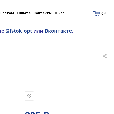
ь оптом
Оплата
Контакты
О нас
0 ₽
ле
@fstok_opt
или
Вконтакте
.