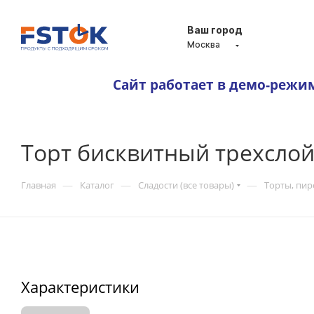
Ваш город
Москва
Сайт работает в демо-режи
Торт бисквитный трехсло
—
—
—
Главная
Каталог
Сладости (все товары)
Торты, пи
Характеристики