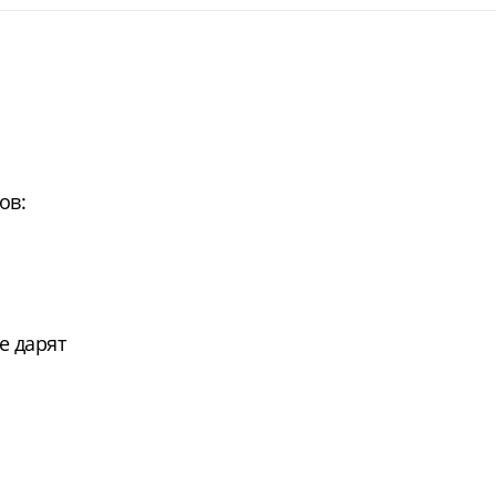
ов:
е дарят