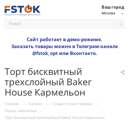
Ваш город
Москва
Сайт работает в демо-режиме.
Заказать товары можно в Телеграм-канале
@fstok_opt
или
Вконтакте
.
Торт бисквитный
трехслойный Baker
House Кармельон
—
—
—
Главная
Каталог
Сладости (все товары)
—
Торты, пирожные
Торт бисквитный трехслойный Baker House Кармельон