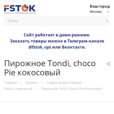
Ваш город
Москва
Сайт работает в демо-режиме.
Заказать товары можно в Телеграм-канале
@fstok_opt
или
Вконтакте
.
Пирожное Tondi, choco
Pie кокосовый
—
—
—
Главная
Каталог
Сладости (все товары)
—
Торты, пирожные
Пирожное Tondi, choco Pie кокосовый