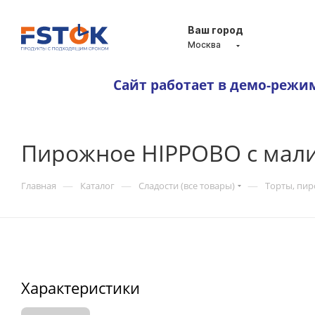
Ваш город
Москва
Сайт работает в демо-режи
Пирожное HIPPOBO с мал
—
—
—
Главная
Каталог
Сладости (все товары)
Торты, пи
Характеристики