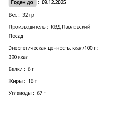
Годен до
:
09.12.2025
Вес
:
32 гр
Производитель
:
КВД Павловский
Посад
Энергетическая ценность, ккал/100 г
:
390 ккал
Белки
:
6 г
Жиры
:
16 г
Углеводы
:
67 г