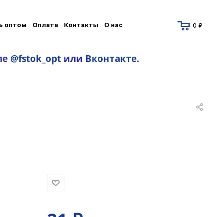
ь оптом
Оплата
Контакты
О нас
0 ₽
ле
@fstok_opt
или
Вконтакте
.