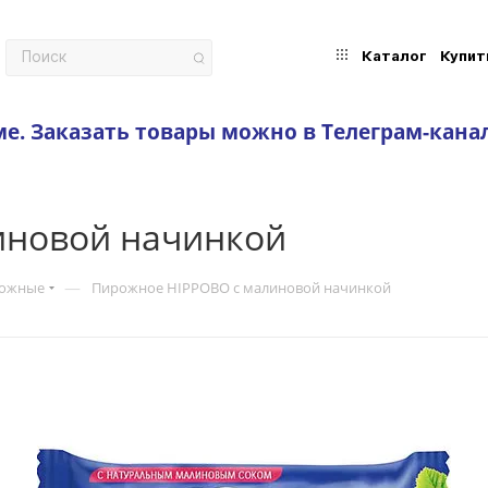
Каталог
Купит
ме.
Заказать товары можно в Телеграм-кана
иновой начинкой
—
рожные
Пирожное HIPPOBO с малиновой начинкой