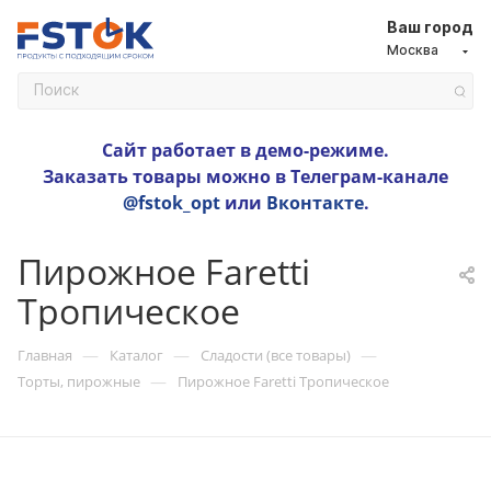
Ваш город
Москва
Сайт работает в демо-режиме.
Заказать товары можно в Телеграм-канале
@fstok_opt
или
Вконтакте
.
Пирожное Faretti
Тропическое
—
—
—
Главная
Каталог
Сладости (все товары)
—
Торты, пирожные
Пирожное Faretti Тропическое