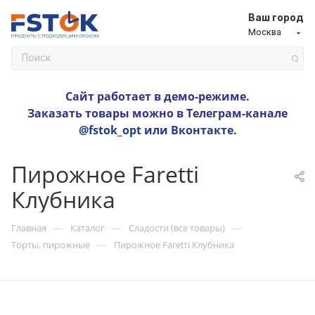
Ваш город
Москва
Сайт работает в демо-режиме.
Заказать товары можно в Телеграм-канале
@fstok_opt
или
Вконтакте
.
Пирожное Faretti
Клубника
—
—
—
Главная
Каталог
Сладости (все товары)
—
Торты, пирожные
Пирожное Faretti Клубника