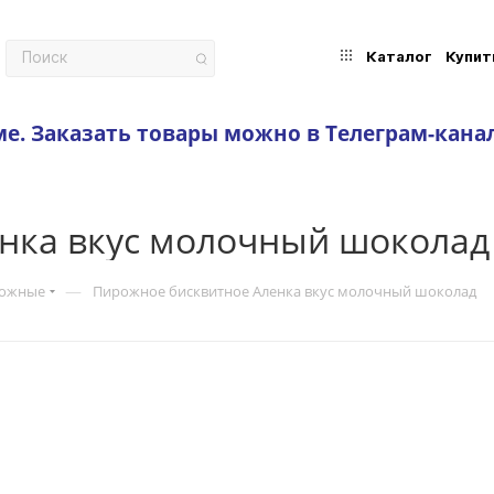
Каталог
Купит
ме.
Заказать товары можно в Телеграм-кана
нка вкус молочный шоколад
—
рожные
Пирожное бисквитное Аленка вкус молочный шоколад