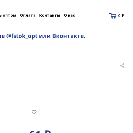
ь оптом
Оплата
Контакты
О нас
0 ₽
ле
@fstok_opt
или
Вконтакте
.