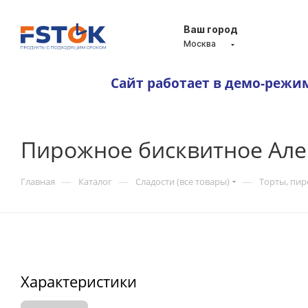
Ваш город
Москва
Сайт работает в демо-режи
Пирожное бисквитное Але
—
—
—
Главная
Каталог
Сладости (все товары)
Торты, пи
Характеристики