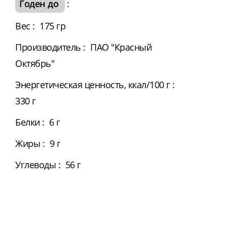
Годен до
:
Вес
:
175 гр
Производитель
:
ПАО "Красный
Октябрь"
Энергетическая ценность, ккал/100 г
:
330 г
Белки
:
6 г
Жиры
:
9 г
Углеводы
:
56 г