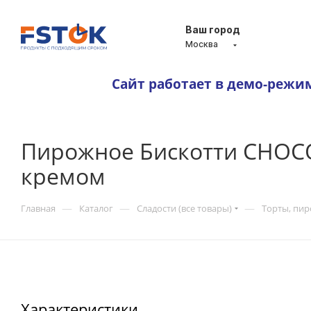
Ваш город
Москва
Сайт работает в демо-режи
Пирожное Бискотти CHOC
кремом
—
—
—
Главная
Каталог
Сладости (все товары)
Торты, пи
Характеристики