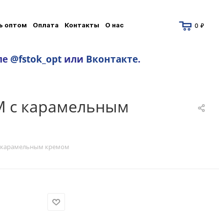
ь оптом
Оплата
Контакты
О нас
0 ₽
ле
@fstok_opt
или
Вконтакте
.
M с карамельным
с карамельным кремом