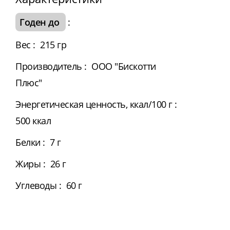
Годен до
:
Вес
:
215 гр
Производитель
:
ООО "Бискотти
Плюс"
Энергетическая ценность, ккал/100 г
:
500 ккал
Белки
:
7 г
Жиры
:
26 г
Углеводы
:
60 г