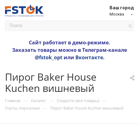
Ваш город
Москва
Сайт работает в демо-режиме.
Заказать товары можно в Телеграм-канале
@fstok_opt
или
Вконтакте
.
Пирог Baker House
Kuchen вишневый
—
—
—
Главная
Каталог
Сладости (все товары)
—
Торты, пирожные
Пирог Baker House Kuchen вишневый