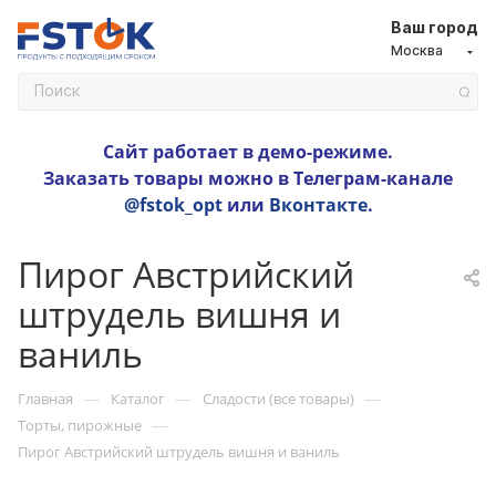
Ваш город
Москва
Сайт работает в демо-режиме.
Заказать товары можно в Телеграм-канале
@fstok_opt
или
Вконтакте
.
Пирог Австрийский
штрудель вишня и
ваниль
—
—
—
Главная
Каталог
Сладости (все товары)
—
Торты, пирожные
Пирог Австрийский штрудель вишня и ваниль