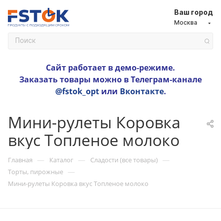
Ваш город
Москва
Сайт работает в демо-режиме.
Заказать товары можно в Телеграм-канале
@fstok_opt
или
Вконтакте
.
Мини-рулеты Коровка
вкус Топленое молоко
—
—
—
Главная
Каталог
Сладости (все товары)
—
Торты, пирожные
Мини-рулеты Коровка вкус Топленое молоко