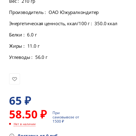
Вес
:
210 гр
Производитель
:
ОАО Южуралкондитер
Энергетическая ценность, ккал/100 г
:
350.0 ккал
Белки
:
6.0 г
Жиры
:
11.0 г
Углеводы
:
56.0 г
65
₽
58.50 ₽
При
самовывозе от
1500 ₽
Нет в наличии
Доставка-от 0 руб.