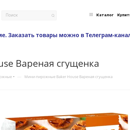
Каталог
Купит
ме.
Заказать товары можно в Телеграм-кана
se Вареная сгущенка
—
рожные
Мини-пирожные Baker House Вареная сгущенка