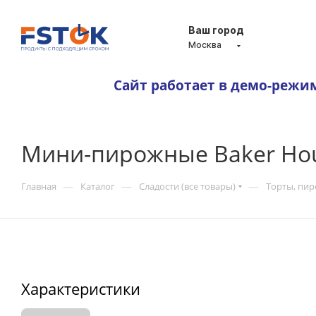
Ваш город
Москва
Сайт работает в демо-режи
Мини-пирожные Baker Hou
—
—
—
Главная
Каталог
Сладости (все товары)
Торты, пи
Характеристики