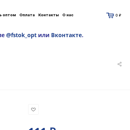
ь оптом
Оплата
Контакты
О нас
0 ₽
ле
@fstok_opt
или
Вконтакте
.