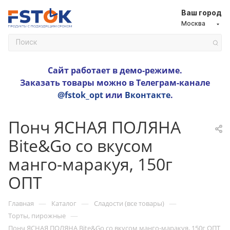
Ваш город
Москва
Сайт работает в демо-режиме.
Заказать товары можно в Телеграм-канале
@fstok_opt
или
Вконтакте
.
Понч ЯСНАЯ ПОЛЯНА
Bite&Go со вкусом
манго-маракуя, 150г
ОПТ
—
—
—
Главная
Каталог
Сладости (все товары)
—
Торты, пирожные
Понч ЯСНАЯ ПОЛЯНА Bite&Go со вкусом манго-маракуя, 150г ОПТ