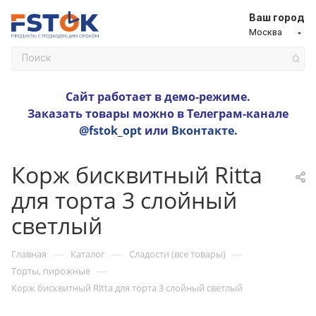
Ваш город
Москва
Сайт работает в демо-режиме.
Заказать товары можно в Телеграм-канале
@fstok_opt
или
Вконтакте
.
Корж бисквитный Ritta
для торта 3 слойный
светлый
—
—
—
Главная
Каталог
Сладости (все товары)
—
Торты, пирожные
Корж бисквитный Ritta для торта 3 слойный светлый