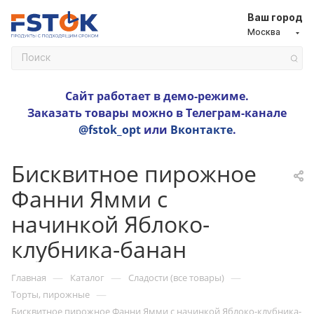
Ваш город
Москва
Сайт работает в демо-режиме.
Заказать товары можно в Телеграм-канале
@fstok_opt
или
Вконтакте
.
Бисквитное пирожное
Фанни Ямми с
начинкой Яблоко-
клубника-банан
—
—
—
Главная
Каталог
Сладости (все товары)
—
Торты, пирожные
Бисквитное пирожное Фанни Ямми с начинкой Яблоко-клубника-