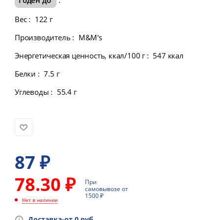
Вес
:
122 г
Производитель
:
M&M's
Энергетическая ценность, ккал/100 г
:
547 ккал
Белки
:
7.5 г
Углеводы
:
55.4 г
87
₽
78.30 ₽
При
самовывозе от
1500 ₽
Нет в наличии
Доставка-от 0 руб.