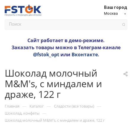
Ваш город
Москва
Сайт работает в демо-режиме.
Заказать товары можно в Телеграм-канале
@fstok_opt
или
Вконтакте
.
Шоколад молочный
M&M's, с миндалем и
драже, 122 г
—
—
—
Главная
Каталог
Сладости (все товары)
—
Шоколад, конфеты
Шоколад молочный M&M's, с миндалем и драже, 122 г