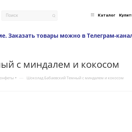
Каталог
Купит
ме.
Заказать товары можно в Телеграм-кана
ый с миндалем и кокосом
—
конфеты
Шоколад Бабаевский Темный с миндалем и кокосом