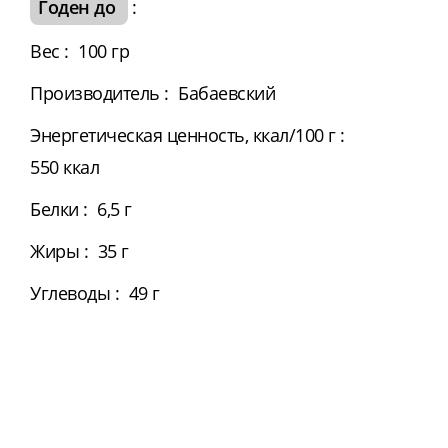
Годен до
:
Вес
:
100 гр
Производитель
:
Бабаевский
Энергетическая ценность, ккал/100 г
:
550 ккал
Белки
:
6,5 г
Жиры
:
35 г
Углеводы
:
49 г