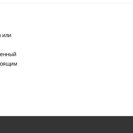
я или
женный
стоящим