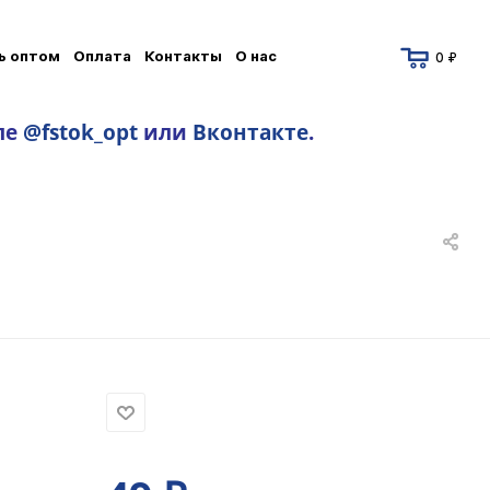
ь оптом
Оплата
Контакты
О нас
0 ₽
ле
@fstok_opt
или
Вконтакте
.