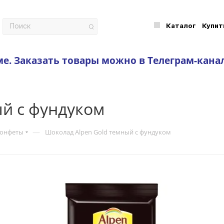
Каталог
Купит
ме.
Заказать товары можно в Телеграм-кана
ый с фундуком
—
конфеты
Шоколад Alpen Gold темный с фундуком