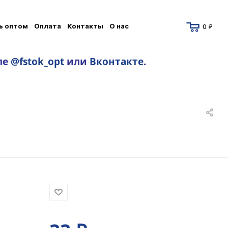
ь оптом
Оплата
Контакты
О нас
0 ₽
ле
@fstok_opt
или
Вконтакте
.