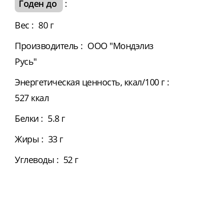
Годен до
:
Вес
:
80 г
Производитель
:
ООО "Мондэлиз
Русь"
Энергетическая ценность, ккал/100 г
:
527 ккал
Белки
:
5.8 г
Жиры
:
33 г
Углеводы
:
52 г