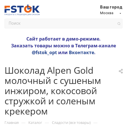
Ваш город
Москва
Сайт работает в демо-режиме.
Заказать товары можно в Телеграм-канале
@fstok_opt
или
Вконтакте
.
Шоколад Alpen Gold
молочный c сушеным
инжиром, кокосовой
стружкой и соленым
крекером
—
—
—
Главная
Каталог
Сладости (все товары)