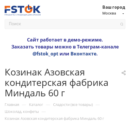
Ваш город
Москва
Сайт работает в демо-режиме.
Заказать товары можно в Телеграм-канале
@fstok_opt
или
Вконтакте
.
Козинак Азовская
кондитерская фабрика
Миндаль 60 г
—
—
—
Главная
Каталог
Сладости (все товары)
—
Шоколад, конфеты
Козинак Азовская кондитерская фабрика Миндаль 60 г