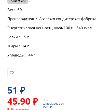
Вес
:
60 г
Производитель
:
Азовская кондитерская фабрика
Энергетическая ценность, ккал/100 г
:
540 ккал
Белки
:
15 г
Жиры
:
34 г
Углеводы
:
44 г
51
₽
45.90 ₽
При
самовывозе от
1500 ₽
Нет в наличии