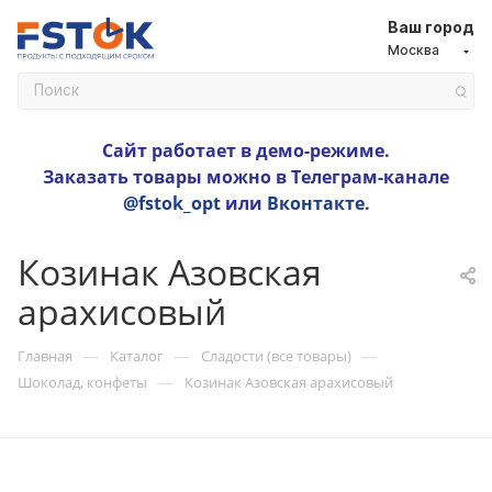
Ваш город
Москва
Сайт работает в демо-режиме.
Заказать товары можно в Телеграм-канале
@fstok_opt
или
Вконтакте
.
Козинак Азовская
арахисовый
—
—
—
Главная
Каталог
Сладости (все товары)
—
Шоколад, конфеты
Козинак Азовская арахисовый