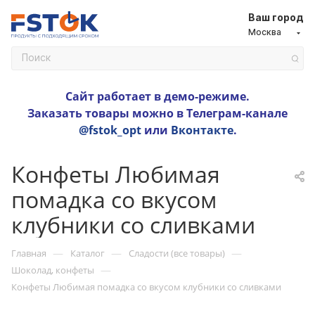
Ваш город
Москва
Сайт работает в демо-режиме.
Заказать товары можно в Телеграм-канале
@fstok_opt
или
Вконтакте
.
Конфеты Любимая
помадка со вкусом
клубники со сливками
—
—
—
Главная
Каталог
Сладости (все товары)
—
Шоколад, конфеты
Конфеты Любимая помадка со вкусом клубники со сливками