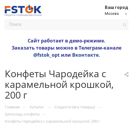
Ваш город
Москва
Сайт работает в демо-режиме.
Заказать товары можно в Телеграм-канале
@fstok_opt
или
Вконтакте
.
Конфеты Чародейка с
карамельной крошкой,
200 г
—
—
—
Главная
Каталог
Сладости (все товары)
—
Шоколад, конфеты
Конфеты Чародейка с карамельной крошкой, 200 г