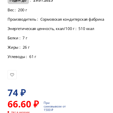
Вес
:
200 г
Производитель
:
Сормовская кондитерская фабрика
Энергетическая ценность, ккал/100 г
:
510 ккал
Белки
:
7 г
Жиры
:
26 г
Углеводы
:
61 г
74
₽
66.60 ₽
При
самовывозе от
1500 ₽
Нет в наличии