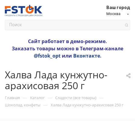
Ваш город
Москва
Сайт работает в демо-режиме.
Заказать товары можно в Телеграм-канале
@fstok_opt
или
Вконтакте
.
Халва Лада кунжутно-
арахисовая 250 г
—
—
—
Главная
Каталог
Сладости (все товары)
—
Шоколад, конфеты
Халва Лада кунжутно-арахисовая 250 г