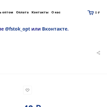
ь оптом
Оплата
Контакты
О нас
0 ₽
ле
@fstok_opt
или
Вконтакте
.