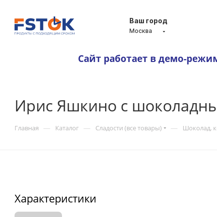
Ваш город
Москва
Сайт работает в демо-режи
Ирис Яшкино с шоколадн
—
—
—
Главная
Каталог
Сладости (все товары)
Шоколад, 
Характеристики