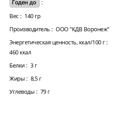
Годен до
:
Вес
:
140 гр
Производитель
:
ООО "КДВ Воронеж"
Энергетическая ценность, ккал/100 г
:
460 ккал
Белки
:
3 г
Жиры
:
8,5 г
Углеводы
:
79 г