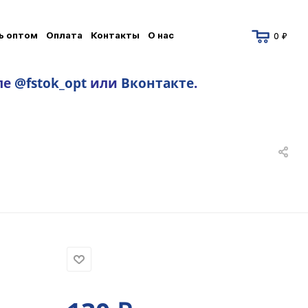
ь оптом
Оплата
Контакты
О нас
0 ₽
ле
@fstok_opt
или
Вконтакте
.