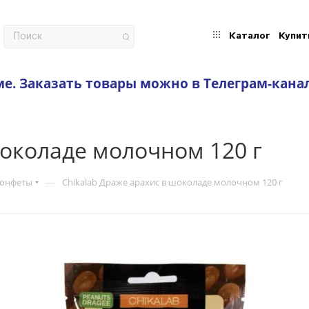
Каталог
Купит
ме.
Заказать товары можно в Телеграм-кана
шоколаде молочном 120 г
—
конфеты
Chikalab Драже арахис в шоколаде молочном 120 г