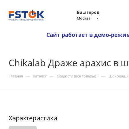
Ваш город
Москва
Сайт работает в демо-режи
Chikalab Драже арахис в 
—
—
—
Главная
Каталог
Сладости (все товары)
Шоколад, 
Характеристики