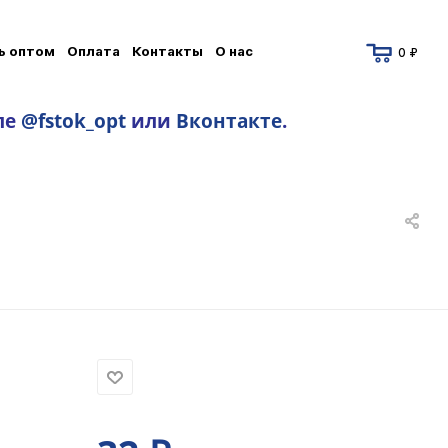
ь оптом
Оплата
Контакты
О нас
0 ₽
ле
@fstok_opt
или
Вконтакте
.