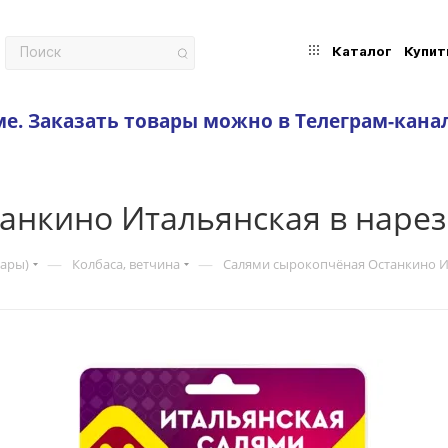
Каталог
Купит
ме.
Заказать товары можно в Телеграм-кана
анкино Итальянская в нарез
—
—
вары)
Колбаса, ветчина
Салями сырокопчёная Останкино И