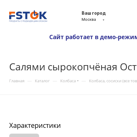
Ваш город
Москва
Сайт работает в демо-режи
Салями сырокопчёная Ост
—
—
—
Главная
Каталог
Колбаса
Колбаса, сосиски (все то
Характеристики