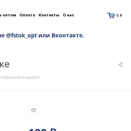
ь оптом
Оплата
Контакты
О нас
0 ₽
ле
@fstok_opt
или
Вконтакте
.
ке
тальянская в нарезке