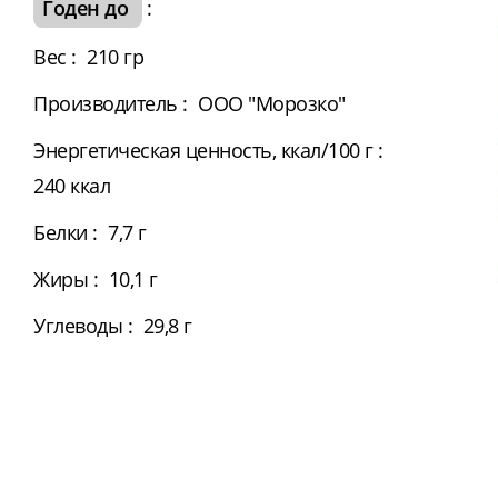
Годен до
:
Вес
:
210 гр
Производитель
:
ООО "Морозко"
Энергетическая ценность, ккал/100 г
:
240 ккал
Белки
:
7,7 г
Жиры
:
10,1 г
Углеводы
:
29,8 г