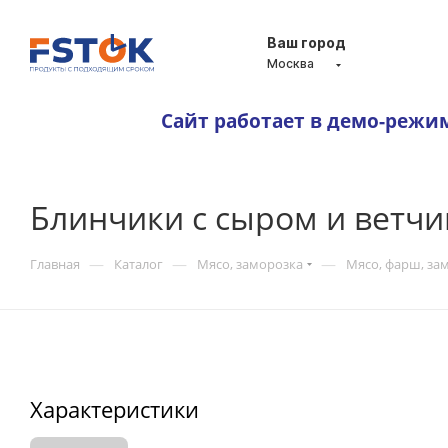
Ваш город
Москва
Сайт работает в демо-режи
Блинчики с сыром и ветч
—
—
—
Главная
Каталог
Мясо, заморозка
Мясо, фарш, зам
Характеристики