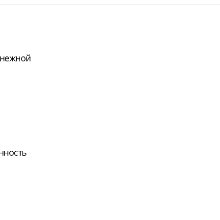
 нежной
нность