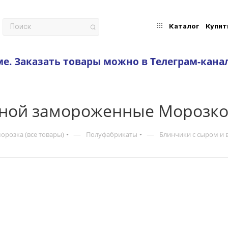
Каталог
Купит
ме.
Заказать товары можно в Телеграм-кана
иной замороженные Морозк
—
—
орозка (все товары)
Полуфабрикаты
Блинчики с сыром и