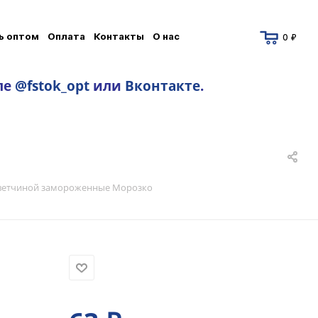
ь оптом
Оплата
Контакты
О нас
0 ₽
ле
@fstok_opt
или
Вконтакте
.
о
 ветчиной замороженные Морозко